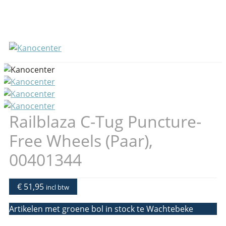
Railblaza C-Tug Puncture-
Free Wheels (Paar),
00401344
€ 51,95
incl btw
Artikelen met groene bol in stock te Wachtebeke