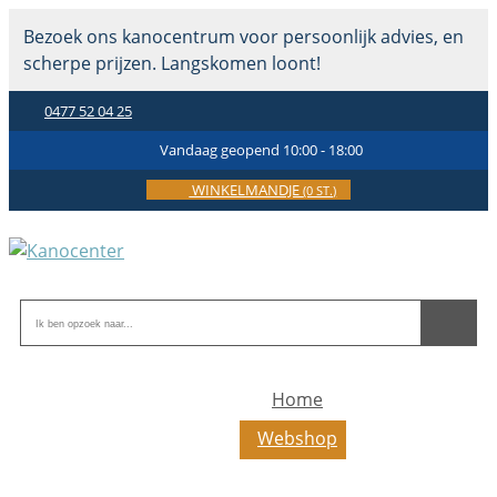
Bezoek ons kanocentrum voor persoonlijk advies, en
scherpe prijzen. Langskomen loont!
0477 52 04 25
Vandaag geopend 10:00 - 18:00
WINKELMANDJE
(0 ST.)
Home
Webshop
Toerkajaks
Toer-zeekajaks