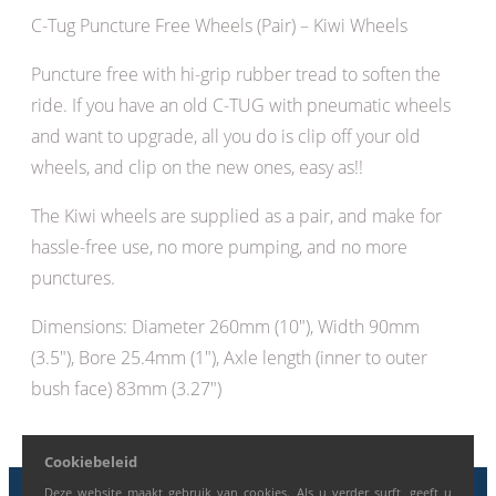
C-Tug Puncture Free Wheels (Pair) – Kiwi Wheels
Puncture free with hi-grip rubber tread to soften the
ride. If you have an old C-TUG with pneumatic wheels
and want to upgrade, all you do is clip off your old
wheels, and clip on the new ones, easy as!!
The Kiwi wheels are supplied as a pair, and make for
hassle-free use, no more pumping, and no more
punctures.
Dimensions: Diameter 260mm (10″), Width 90mm
(3.5″), Bore 25.4mm (1″), Axle length (inner to outer
bush face) 83mm (3.27″)
Cookiebeleid
Deze website maakt gebruik van cookies. Als u verder surft, geeft u