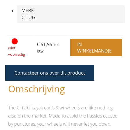
MERK
C-TUG
€ 51,95
IN
incl
Niet
WINKELMANDJE
btw
voorradig
Contacteer ons over dit product
Omschrijving
The C-TUG kayak cart’s Kiwi wheels are like nothing
else on the market. Made to avoid the hassles caused
by punctures, your wheels will never let you down.