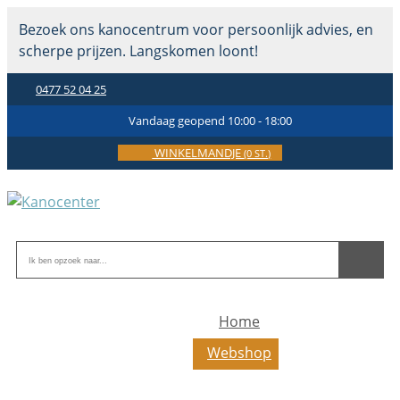
Bezoek ons kanocentrum voor persoonlijk advies, en
scherpe prijzen. Langskomen loont!
0477 52 04 25
Vandaag geopend 10:00 - 18:00
WINKELMANDJE
(0 ST.)
Home
Webshop
Toerkajaks
Toer-zeekajaks