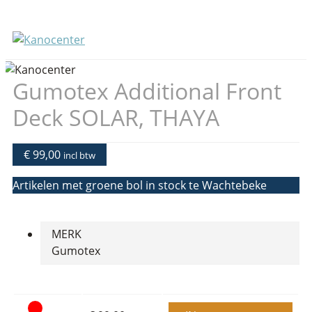
Gumotex Additional Front
Deck SOLAR, THAYA
€ 99,00
incl btw
Artikelen met groene bol in stock te Wachtebeke
MERK
Gumotex